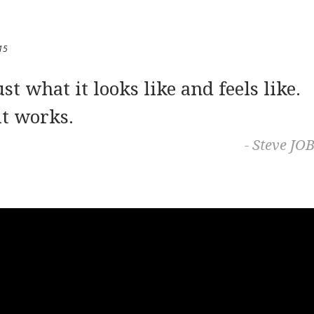
15
st what it looks like and feels like.
it works.
-
Steve JO