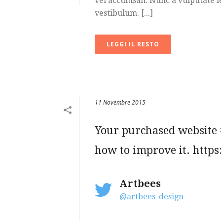
vel accumsan. Nunc a vulputate le
vestibulum. [...]
LEGGI IL RESTO
11 Novembre 2015
Your purchased website 
how to improve it. http
Artbees
@artbees_design