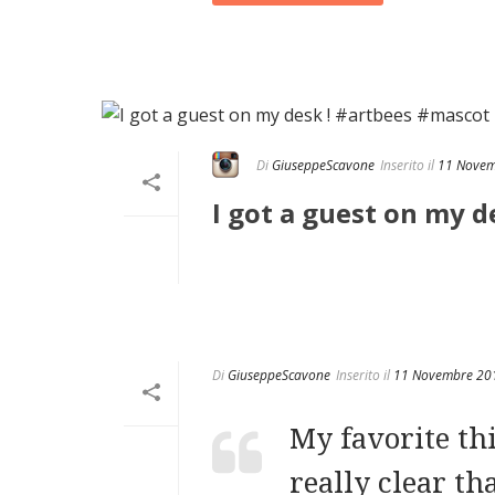
Di
GiuseppeScavone
Inserito il
11 Novem
I got a guest on my 
Di
GiuseppeScavone
Inserito il
11 Novembre 20
My favorite thi
really clear th