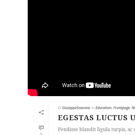
Di
GiuseppeScavone
In
Education
,
Frontpage
,
N
EGESTAS LUCTUS 
Pendisse blandit ligula turpis, a
0