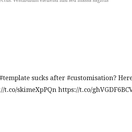
ctus. Vestibulum eleifend nisl sed massa sagittis
#template sucks after #customisation? Here
s://t.co/skimeXpPQn https://t.co/ghVGDF6BC