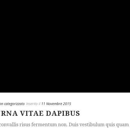
on categorizzato
Inserito il
11 Novembre 2015
URNA VITAE DAPIBUS
c convallis risus fermentum non. Duis vestibulum quis quam