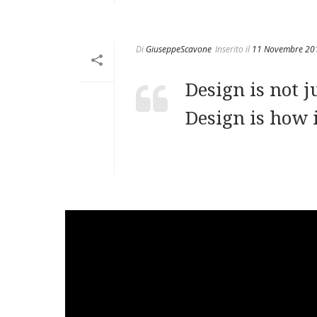
Di
GiuseppeScavone
Inserito il
11 Novembre 20
Design is not ju
Design is how 