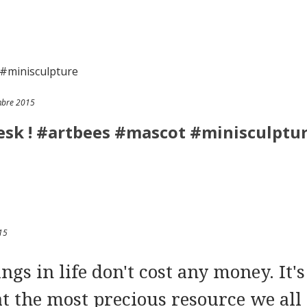
bre 2015
desk ! #artbees #mascot #minisculptu
15
ngs in life don't cost any money. It's
at the most precious resource we all