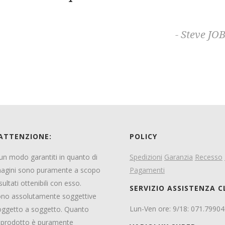
-
Steve JO
 ATTENZIONE:
POLICY
ssun modo garantiti in quanto di
Spedizioni
Garanzia
Recesso
magini sono puramente a scopo
Pagamenti
sultati ottenibili con esso.
SERVIZIO ASSISTENZA C
 sono assolutamente soggettive
Lun-Ven ore: 9/18: 071.7990
 soggetto a soggetto. Quanto
el prodotto è puramente