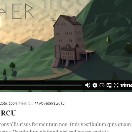
zzato
,
Sport
Inserito il
11 Novembre 2015
ARCU
c convallis risus fermentum non. Duis vestibulum quis quam