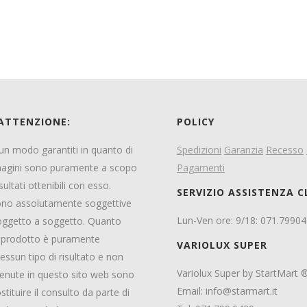
 ATTENZIONE:
POLICY
ssun modo garantiti in quanto di
Spedizioni
Garanzia
Recesso
magini sono puramente a scopo
Pagamenti
sultati ottenibili con esso.
SERVIZIO ASSISTENZA C
 sono assolutamente soggettive
Lun-Ven ore: 9/18: 071.7990
 soggetto a soggetto. Quanto
el prodotto è puramente
VARIOLUX SUPER
ssun tipo di risultato e non
Variolux Super by StartMart 
ntenute in questo sito web sono
Email:
info@starmart.it
tuire il consulto da parte di