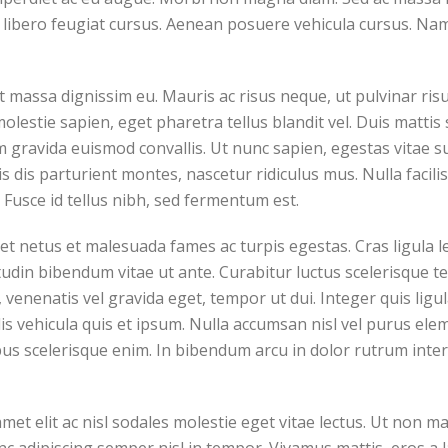
t libero feugiat cursus. Aenean posuere vehicula cursus. Nam 
iet massa dignissim eu. Mauris ac risus neque, ut pulvinar 
lestie sapien, eget pharetra tellus blandit vel. Duis mattis 
am gravida euismod convallis. Ut nunc sapien, egestas vitae su
dis parturient montes, nascetur ridiculus mus. Nulla facilis
. Fusce id tellus nibh, sed fermentum est.
t netus et malesuada fames ac turpis egestas. Cras ligula lec
citudin bibendum vitae ut ante. Curabitur luctus scelerisqu
 venenatis vel gravida eget, tempor ut dui. Integer quis ligu
lis vehicula quis et ipsum. Nulla accumsan nisl vel purus el
pus scelerisque enim. In bibendum arcu in dolor rutrum inte
met elit ac nisl sodales molestie eget vitae lectus. Ut non ma