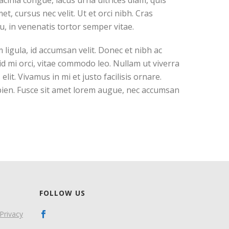
acinia congue, lacus urna ultrices diam, quis
t, cursus nec velit. Ut et orci nibh. Cras
u, in venenatis tortor semper vitae.
ligula, id accumsan velit. Donec et nibh ac
d mi orci, vitae commodo leo. Nullam ut viverra
lit. Vivamus in mi et justo facilisis ornare.
apien. Fusce sit amet lorem augue, nec accumsan
FOLLOW US
Privacy