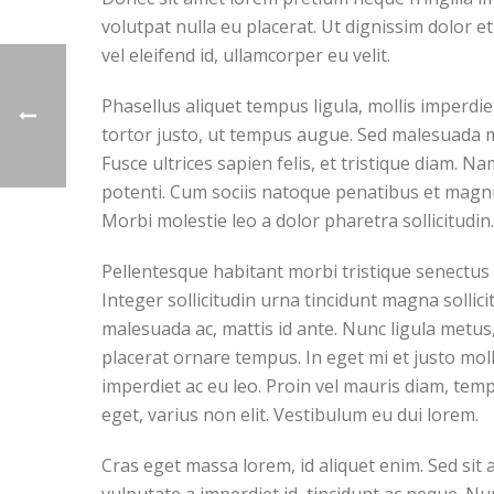
volutpat nulla eu placerat. Ut dignissim dolor e
vel eleifend id, ullamcorper eu velit.
Phasellus aliquet tempus ligula, mollis imperd
tortor justo, ut tempus augue. Sed malesuada mo
Fusce ultrices sapien felis, et tristique diam. N
potenti. Cum sociis natoque penatibus et magnis 
Morbi molestie leo a dolor pharetra sollicitudin
Pellentesque habitant morbi tristique senectus e
Integer sollicitudin urna tincidunt magna solli
malesuada ac, mattis id ante. Nunc ligula metus,
placerat ornare tempus. In eget mi et justo mol
imperdiet ac eu leo. Proin vel mauris diam, tem
eget, varius non elit. Vestibulum eu dui lorem.
Cras eget massa lorem, id aliquet enim. Sed sit a