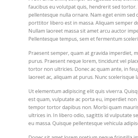
faucibus eu volutpat quis, hendrerit sed tortor. 
pellentesque nulla ornare. Nam eget enim sed d
porttitor libero est in massa. Aliquam semper do
Nullam laoreet massa sit amet arcu auctor impe
Pellentesque tempus, sem et fermentum sceleri
Praesent semper, quam at gravida imperdiet, me
purus. Praesent neque lorem, tincidunt vel place
tortor non ultricies. Donec ac quam ante, in fe
laoreet ac, aliquam at purus. Nunc scelerisque l
Ut elementum adipiscing elit quis viverra. Qui
est quam, vulputate ac porta eu, imperdiet non n
tempor tortor dapibus non. Morbi quam mauris, 
ultrices in. In libero odio, sagittis id vulputate
eu massa. Quisque pellentesque vehicula adipis
Donec sit amet lorem pretium neque fringilla i