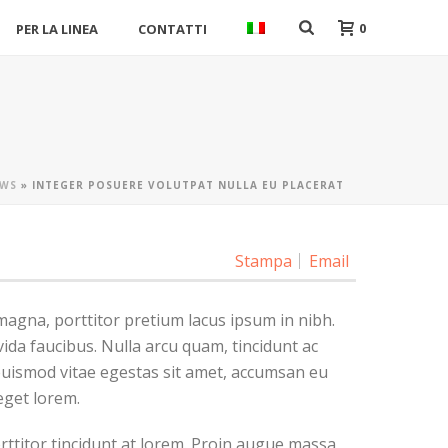
0
PER LA LINEA
CONTATTI
WS
»
INTEGER POSUERE VOLUTPAT NULLA EU PLACERAT
Stampa
Email
magna, porttitor pretium lacus ipsum in nibh.
da faucibus. Nulla arcu quam, tincidunt ac
 euismod vitae egestas sit amet, accumsan eu
eget lorem.
ttitor tincidunt at lorem. Proin augue massa,