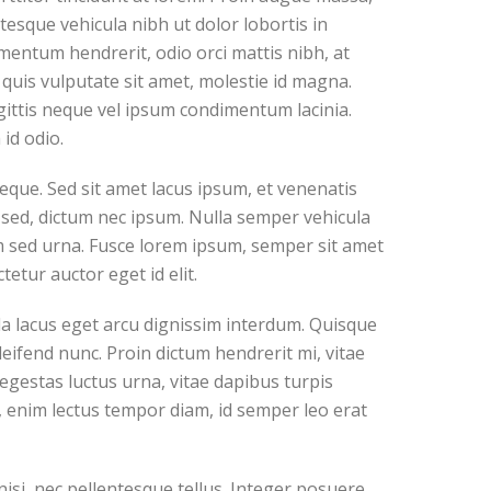
ntesque vehicula nibh ut dolor lobortis in
entum hendrerit, odio orci mattis nibh, at
 quis vulputate sit amet, molestie id magna.
gittis neque vel ipsum condimentum lacinia.
id odio.
que. Sed sit amet lacus ipsum, et venenatis
nt sed, dictum nec ipsum. Nulla semper vehicula
tum sed urna. Fusce lorem ipsum, semper sit amet
etur auctor eget id elit.
da lacus eget arcu dignissim interdum. Quisque
leifend nunc. Proin dictum hendrerit mi, vitae
gestas luctus urna, vitae dapibus turpis
rat, enim lectus tempor diam, id semper leo erat
si, nec pellentesque tellus. Integer posuere