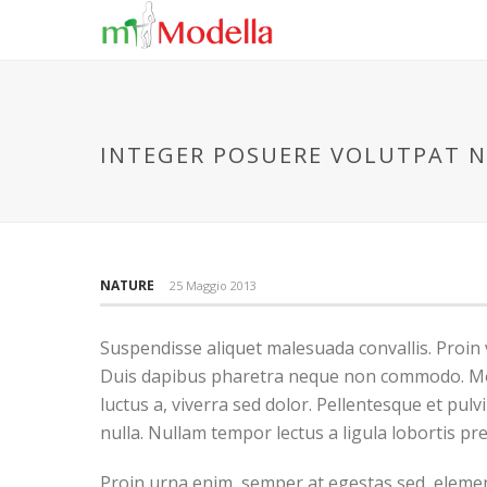
INTEGER POSUERE VOLUTPAT N
NATURE
25 Maggio 2013
Suspendisse aliquet malesuada convallis. Proin 
Duis dapibus pharetra neque non commodo. Morbi
luctus a, viverra sed dolor. Pellentesque et pu
nulla. Nullam tempor lectus a ligula lobortis p
Proin urna enim, semper at egestas sed, elemen