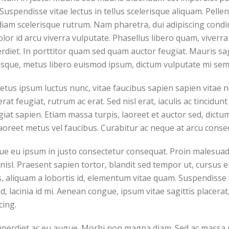
Suspendisse vitae lectus in tellus scelerisque aliquam. Pelle
iam scelerisque rutrum. Nam pharetra, dui adipiscing condim
lor id arcu viverra vulputate. Phasellus libero quam, viverra
rdiet. In porttitor quam sed quam auctor feugiat. Mauris sa
sque, metus libero euismod ipsum, dictum vulputate mi sem 
tus ipsum luctus nunc, vitae faucibus sapien sapien vitae ne
rat feugiat, rutrum ac erat. Sed nisl erat, iaculis ac tincidu
ugiat sapien. Etiam massa turpis, laoreet et auctor sed, dic
aoreet metus vel faucibus. Curabitur ac neque at arcu consect
sque eu ipsum in justo consectetur consequat. Proin malesua
isl. Praesent sapien tortor, blandit sed tempor ut, cursus e
aliquam a lobortis id, elementum vitae quam. Suspendisse e
 sed, lacinia id mi. Aenean congue, ipsum vitae sagittis place
cing.
mperdiet ac eu augue. Morbi non magna diam. Sed ac massa ni