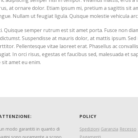
nc adipiscing semper nisl in tempor. Vivamus mattis, eros a l
us, at ornare dolor. Etiam ipsum mi, pretium a sagittis sit ame
ongue. Nullam ut feugiat ligula. Quisque molestie vehicula arc
ci. Quisque semper rutrum est sit amet porta. Fusce non diam 
ictumst. Suspendisse at mauris dolor, at mattis ipsum. Sed i
itor. Pellentesque vitae laoreet erat. Phasellus ac convallis e
iat. In orci risus, egestas et faucibus sed, malesuada et s
 sit amet eu enim.
 ATTENZIONE:
POLICY
ssun modo garantiti in quanto di
Spedizioni
Garanzia
Recesso
magini sono puramente a scopo
Pagamenti