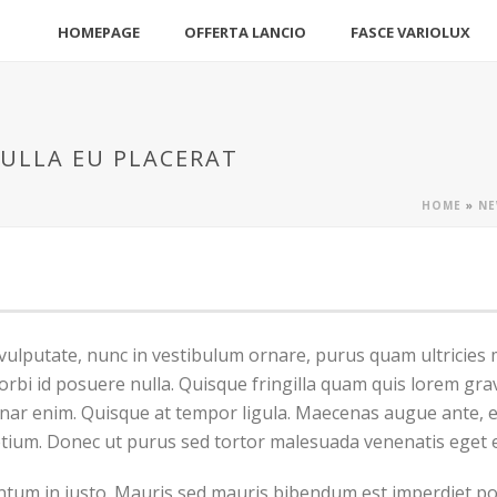
HOMEPAGE
OFFERTA LANCIO
FASCE VARIOLUX
ULLA EU PLACERAT
HOME
»
NE
vulputate, nunc in vestibulum ornare, purus quam ultricies 
 id posuere nulla. Quisque fringilla quam quis lorem gravi
lvinar enim. Quisque at tempor ligula. Maecenas augue ante,
retium. Donec ut purus sed tortor malesuada venenatis eget 
tum in justo. Mauris sed mauris bibendum est imperdiet por