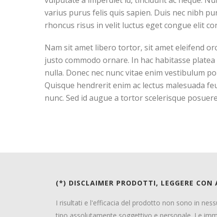
vulputate a imperdiet id, tincidunt ac neque. Nu
varius purus felis quis sapien. Duis nec nibh pur
rhoncus risus in velit luctus eget congue elit c
Nam sit amet libero tortor, sit amet eleifend or
justo commodo ornare. In hac habitasse platea d
nulla. Donec nec nunc vitae enim vestibulum portt
Quisque hendrerit enim ac lectus malesuada feug
nunc. Sed id augue a tortor scelerisque posuere
(*) DISCLAIMER PRODOTTI, LEGGERE CON
I risultati e l'efficacia del prodotto non sono in ne
tipo assolutamente soggettivo e personale. Le im