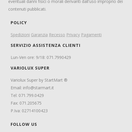
eventuali danni fisici o morali derivanti dall'uso improprio dei
contenuti pubblicati.
POLICY
Spedizioni
Garanzia
Recesso
Privacy
Pagamenti
SERVIZIO ASSISTENZA CLIENTI
Lun-Ven ore: 9/18: 071.7990429
VARIOLUX SUPER
Variolux Super by StartMart ®
Email:
info@starmart.it
Tel: 071.799.0429
Fax: 071.205675
P.Iva: 02714100423
FOLLOW US