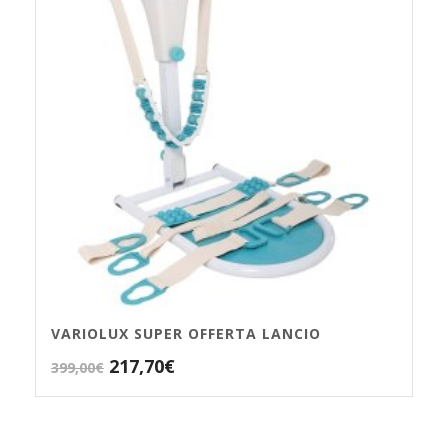
VARIOLUX SUPER OFFERTA LANCIO
Il
Il
217,70
€
399,00
€
prezzo
prezzo
originale
attuale
era:
è: