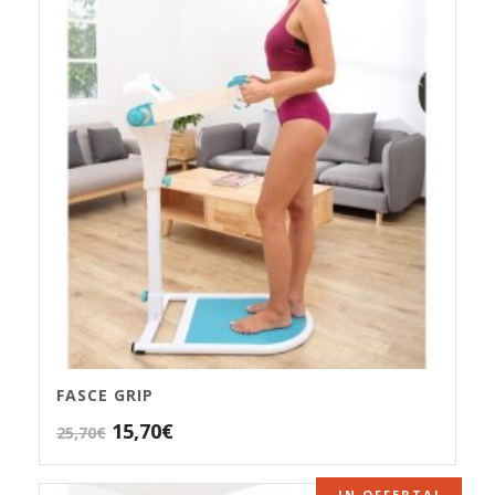
FASCE GRIP
Il
Il
15,70
€
25,70
€
prezzo
prezzo
originale
attuale
IN OFFERTA!