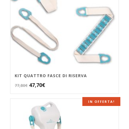
KIT QUATTRO FASCE DI RISERVA
Il
Il
47,70
€
77,80
€
prezzo
prezzo
originale
attuale
IN OFFERTA!
ESAURITO
era:
è:
77,80€.
47,70€.