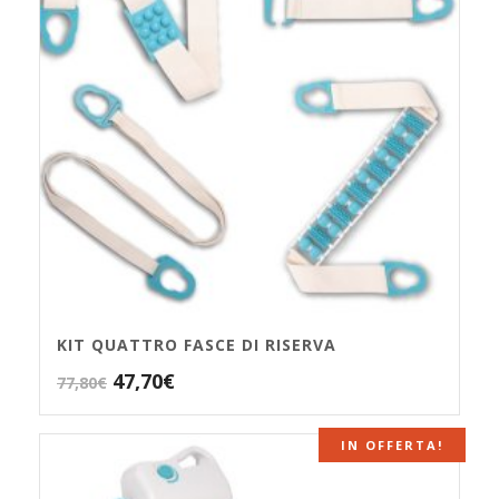
KIT QUATTRO FASCE DI RISERVA
Il
Il
47,70
€
77,80
€
prezzo
prezzo
originale
attuale
IN OFFERTA!
ESAURITO
era:
è:
77,80€.
47,70€.