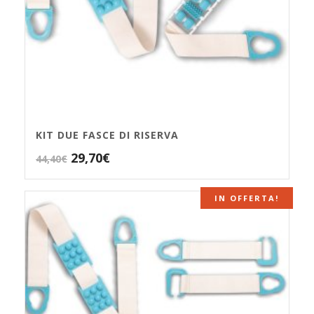
KIT DUE FASCE DI RISERVA
Il
Il
29,70
€
44,40
€
prezzo
prezzo
originale
attuale
IN OFFERTA!
era:
è:
44,40€.
29,70€.