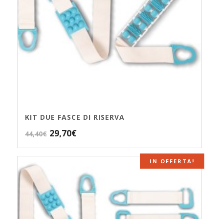
KIT DUE FASCE DI RISERVA
Il
Il
29,70
€
44,40
€
prezzo
prezzo
originale
attuale
IN OFFERTA!
era:
è:
44,40€.
29,70€.