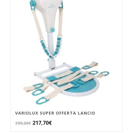
VARIOLUX SUPER OFFERTA LANCIO
Il
Il
217,70
€
399,00
€
prezzo
prezzo