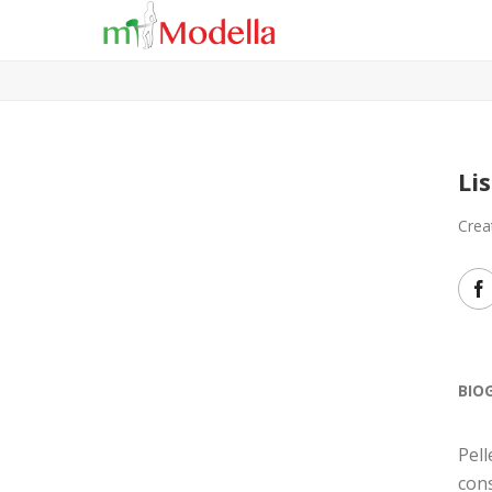
Li
Crea
BIO
Pell
cons