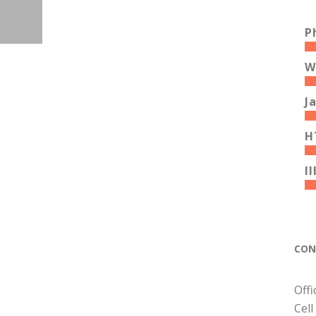
P
W
J
H
I
CON
Offi
Cell