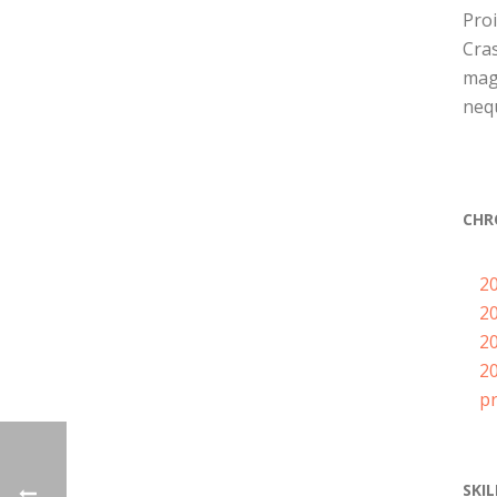
Pro
Cras
magn
nequ
CHR
2
2
2
2
p
SKIL