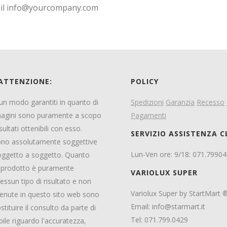
il
info@yourcompany.com
 ATTENZIONE:
POLICY
ssun modo garantiti in quanto di
Spedizioni
Garanzia
Recesso
magini sono puramente a scopo
Pagamenti
sultati ottenibili con esso.
SERVIZIO ASSISTENZA C
 sono assolutamente soggettive
Lun-Ven ore: 9/18: 071.7990
 soggetto a soggetto. Quanto
el prodotto è puramente
VARIOLUX SUPER
ssun tipo di risultato e non
Variolux Super by StartMart 
ntenute in questo sito web sono
Email:
info@starmart.it
tuire il consulto da parte di
Tel: 071.799.0429
bile riguardo l'accuratezza,