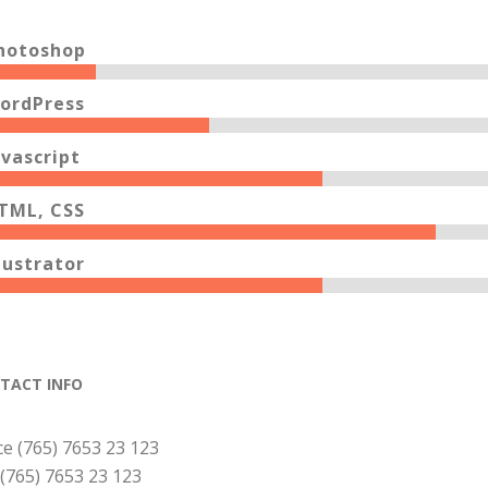
hotoshop
ordPress
avascript
TML, CSS
llustrator
TACT INFO
ce (765) 7653 23 123
 (765) 7653 23 123