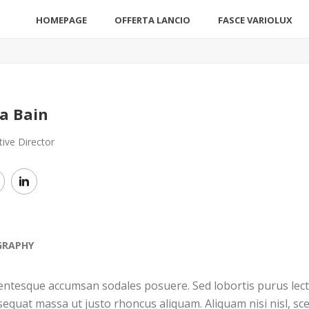
HOMEPAGE
OFFERTA LANCIO
FASCE VARIOLUX
sa Bain
tive Director
GRAPHY
entesque accumsan sodales posuere. Sed lobortis purus lectu
equat massa ut justo rhoncus aliquam. Aliquam nisi nisl, sce