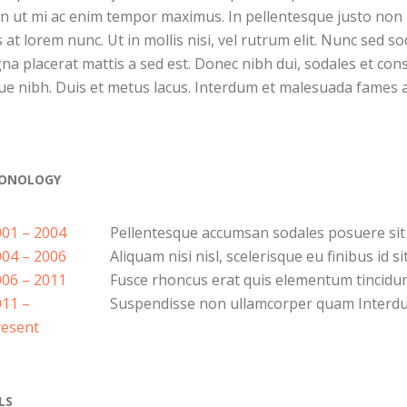
in ut mi ac enim tempor maximus. In pellentesque justo non
 at lorem nunc. Ut in mollis nisi, vel rutrum elit. Nunc sed so
a placerat mattis a sed est. Donec nibh dui, sodales et co
e nibh. Duis et metus lacus. Interdum et malesuada fames a
ONOLOGY
001 – 2004
Pellentesque accumsan sodales posuere sit
004 – 2006
Aliquam nisi nisl, scelerisque eu finibus id 
006 – 2011
Fusce rhoncus erat quis elementum tincid
011 –
Suspendisse non ullamcorper quam Interd
resent
LS