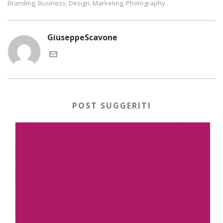
Branding
Business
Design
Marketing
Photography
,
,
,
,
GiuseppeScavone
POST SUGGERITI