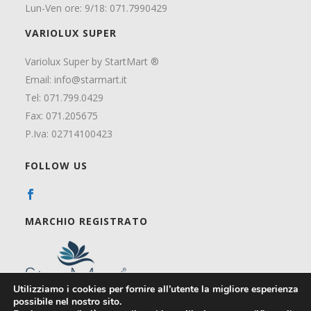
Lun-Ven ore: 9/18: 071.7990429
VARIOLUX SUPER
Variolux Super by StartMart ®
Email:
info@starmart.it
Tel: 071.799.0429
Fax: 071.205675
P.Iva: 02714100423
FOLLOW US
MARCHIO REGISTRATO
Utilizziamo i cookies per fornire all’utente la migliore esperienza
possibile nel nostro sito.
CREDITI: