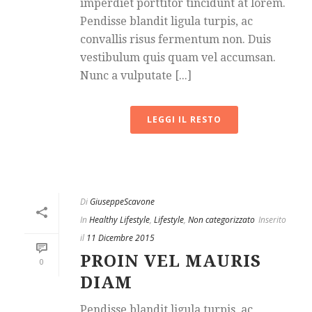
imperdiet porttitor tincidunt at lorem.
Pendisse blandit ligula turpis, ac
convallis risus fermentum non. Duis
vestibulum quis quam vel accumsan.
Nunc a vulputate [...]
LEGGI IL RESTO
Di
GiuseppeScavone
In
Healthy Lifestyle
,
Lifestyle
,
Non categorizzato
Inserito
il
11 Dicembre 2015
PROIN VEL MAURIS
0
DIAM
Pendisse blandit ligula turpis, ac