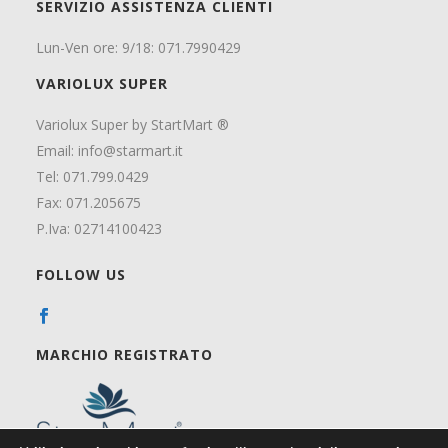
SERVIZIO ASSISTENZA CLIENTI
Lun-Ven ore: 9/18: 071.7990429
VARIOLUX SUPER
Variolux Super by StartMart ®
Email:
info@starmart.it
Tel: 071.799.0429
Fax: 071.205675
P.Iva: 02714100423
FOLLOW US
MARCHIO REGISTRATO