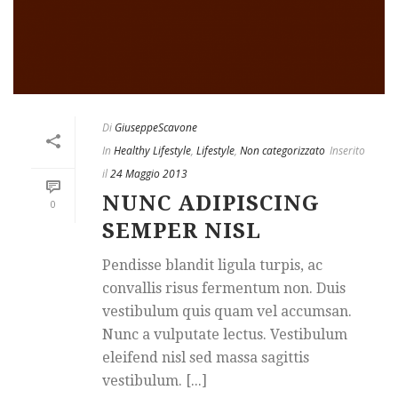
Di
GiuseppeScavone
In
Healthy Lifestyle
,
Lifestyle
,
Non categorizzato
Inserito
il
24 Maggio 2013
NUNC ADIPISCING
0
SEMPER NISL
Pendisse blandit ligula turpis, ac
convallis risus fermentum non. Duis
vestibulum quis quam vel accumsan.
Nunc a vulputate lectus. Vestibulum
eleifend nisl sed massa sagittis
vestibulum. [...]