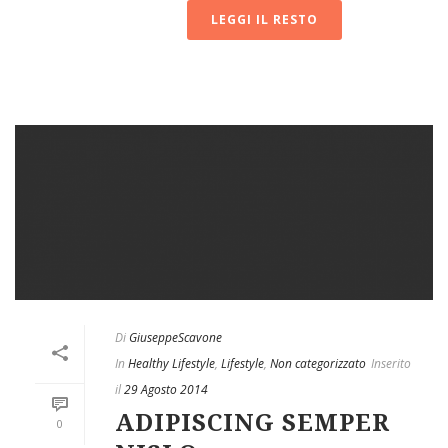
LEGGI IL RESTO
Di
GiuseppeScavone
In
Healthy Lifestyle
,
Lifestyle
,
Non categorizzato
Inserito
il
29 Agosto 2014
ADIPISCING SEMPER
0