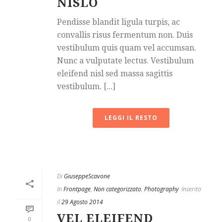
NISLO
Pendisse blandit ligula turpis, ac
convallis risus fermentum non. Duis
vestibulum quis quam vel accumsan.
Nunc a vulputate lectus. Vestibulum
eleifend nisl sed massa sagittis
vestibulum. [...]
LEGGI IL RESTO
Di
GiuseppeScavone
In
Frontpage
,
Non categorizzato
,
Photography
Inserito
il
29 Agosto 2014
VEL ELEIFEND
0