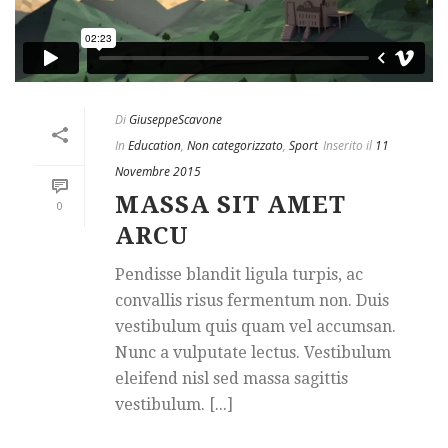
Di
GiuseppeScavone
In
Education
,
Non categorizzato
,
Sport
Inserito il
11
Novembre 2015
MASSA SIT AMET
0
ARCU
Pendisse blandit ligula turpis, ac
convallis risus fermentum non. Duis
vestibulum quis quam vel accumsan.
Nunc a vulputate lectus. Vestibulum
eleifend nisl sed massa sagittis
vestibulum. [...]