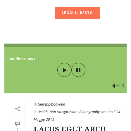
LEGGI IL RESTO
Cloudless Days
Di
GiuseppeScavone
In
Health
,
Non categorizzato
,
Photography
Inserito il
24
Maggio 2013
LACUS EGET ARCU
0