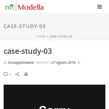
CASE-STUDY-03
HOME
»
CASE-STUDY-03
case-study-03
Di
GiuseppeScavone
Inserito il
27 Agosto 2014
In
0