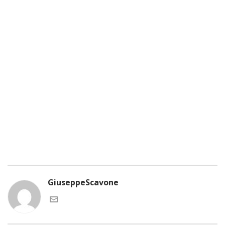
mus.Nullam quis risus eget urna mollis
ornare vel eu leo. Fusce dapibus, tellus
ac cursus commodo, tortor mauris
condimentum nibh, ut fermentum massa
justo sit amet risus.
CLICK HERE
GiuseppeScavone