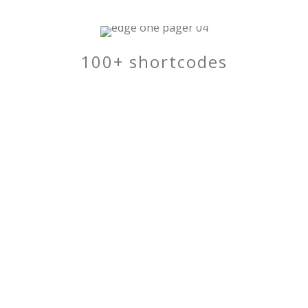
100+ shortcodes
Fusce dapibus, tellus ac cursus
commodo, tortor mauris condimentum
nibh, ut fermentum massa justo sit amet
risus. Aenean eu leo quam. Pellentesque
ornare sem lacinia quam venenatis
vestibulum. Nullam id dolor id nibh
ultricies vehicula ut id elit. Cum sociis
natoque penatibus et magnis dis
parturient montes, nascetur ridiculus