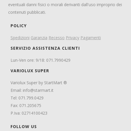
eventuali danni fisici o morali derivanti dall'uso improprio dei
contenuti pubblicati.
POLICY
Spedizioni
Garanzia
Recesso
Privacy
Pagamenti
SERVIZIO ASSISTENZA CLIENTI
Lun-Ven ore: 9/18: 071.7990429
VARIOLUX SUPER
Variolux Super by StartMart ®
Email:
info@starmart.it
Tel: 071.799.0429
Fax: 071.205675
P.Iva: 02714100423
FOLLOW US