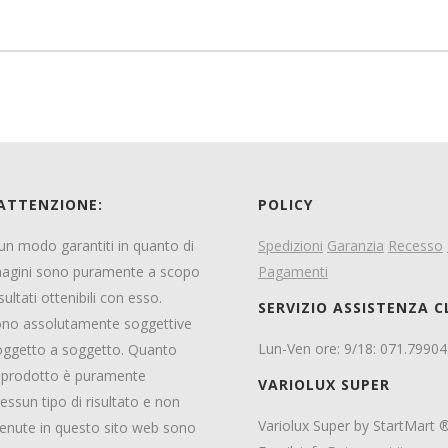
 ATTENZIONE:
POLICY
ssun modo garantiti in quanto di
Spedizioni
Garanzia
Recesso
magini sono puramente a scopo
Pagamenti
sultati ottenibili con esso.
SERVIZIO ASSISTENZA C
 sono assolutamente soggettive
Lun-Ven ore: 9/18: 071.7990
 soggetto a soggetto. Quanto
el prodotto è puramente
VARIOLUX SUPER
ssun tipo di risultato e non
Variolux Super by StartMart 
ntenute in questo sito web sono