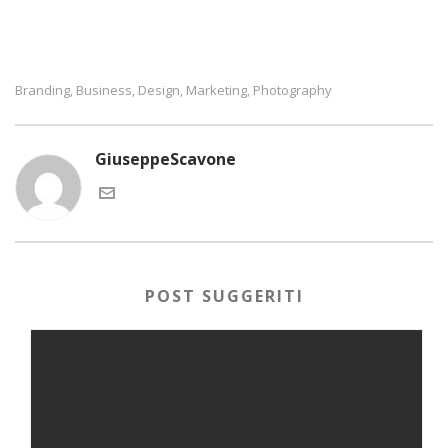
Branding
Business
Design
Marketing
Photography
,
,
,
,
GiuseppeScavone
POST SUGGERITI